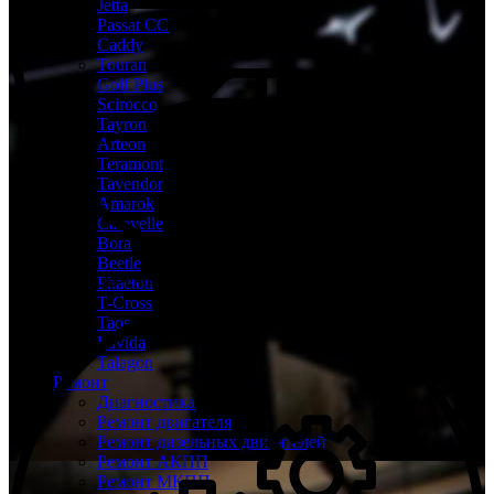
Jetta
Passat CC
Caddy
Touran
Golf Plus
Scirocco
Tayron
Arteon
Teramont
Tavendor
Amarok
Caravelle
Bora
Beetle
Бесплатная диагностика Volkswagen
Phaeton
T-Cross
Taos
Lavida
Talagon
Ремонт
Диагностика
Ремонт двигателя
Ремонт дизельных двигателей
Ремонт АКПП
Ремонт МКПП