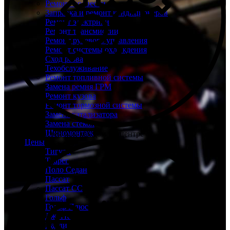
Ремонт подвески
Заправка и ремонт кондиционеров
Ремонт электрики
Ремонт трансмиссии
Ремонт рулевого управления
Ремонт системы охлаждения
Сход развал
Техобслуживание
Ремонт топливной системы
Замена ремня ГРМ
Ремонт кузова
Ремонт тормозной системы
Замена катализатора
Замена стекол
Шиномонтаж
Склад запчастей при каждом техцентре
Цены
Тигуан
Туарег
Поло Седан
Пассат
Пассат СС
Гольф
Гольф Плюс
Джетта
Кадди