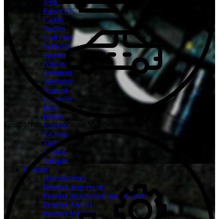
Jetta
Passat CC
Caddy
Touran
Golf Plus
Scirocco
Tayron
Arteon
Teramont
Tavendor
Amarok
Caravelle
Bora
Beetle
Бесплатная диагностика Volkswagen
Phaeton
T-Cross
Taos
Lavida
Talagon
Ремонт
Диагностика
Ремонт двигателя
Ремонт дизельных двигателей
Ремонт АКПП
Ремонт МКПП