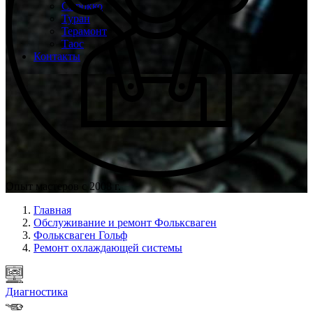
Сирокко
Туран
Терамонт
Таос
Контакты
Опыт мастеров с 2008 г.
Главная
Обслуживание и ремонт Фольксваген
Фольксваген Гольф
Ремонт охлаждающей системы
Диагностика