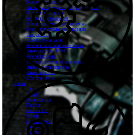
Ремонт подвески
Заправка и ремонт кондиционеров
Ремонт электрики
Ремонт трансмиссии
Ремонт рулевого управления
Ремонт системы охлаждения
Сход развал
Техобслуживание
Ремонт топливной системы
Замена ремня ГРМ
Ремонт кузова
Ремонт тормозной системы
Замена катализатора
Замена стекол
Шиномонтаж
Склад запчастей при каждом техцентре
Цены
Тигуан
Туарег
Поло Седан
Пассат
Пассат СС
Гольф
Гольф Плюс
Джетта
Кадди