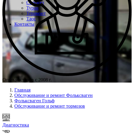
Сирокко
Туран
Терамонт
Таос
Контакты
Опыт мастеров с 2008 г.
Главная
Обслуживание и ремонт Фольксваген
Фольксваген Гольф
Обслуживание и ремонт тормозов
Диагностика