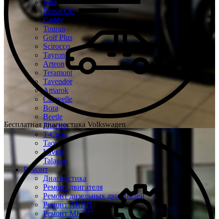
Jetta
Passat CC
Caddy
Touran
Golf Plus
Scirocco
Tayron
Arteon
Teramont
Tavendor
Amarok
Caravelle
Bora
Beetle
Бесплатная диагностика Volkswagen
Phaeton
T-Cross
Taos
Lavida
Talagon
Ремонт
Диагностика
Ремонт двигателя
Ремонт дизельных двигателей
Ремонт АКПП
Ремонт МКПП