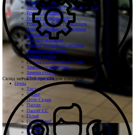
Ремонт подвески
Заправка и ремонт кондиционеров
Ремонт электрики
Ремонт трансмиссии
Ремонт рулевого управления
Ремонт системы охлаждения
Сход развал
Техобслуживание
Ремонт топливной системы
Замена ремня ГРМ
Ремонт кузова
Ремонт тормозной системы
Замена катализатора
Замена стекол
Шиномонтаж
Склад запчастей при каждом техцентре
Цены
Тигуан
Туарег
Поло Седан
Пассат
Пассат СС
Гольф
Гольф Плюс
Джетта
Кадди