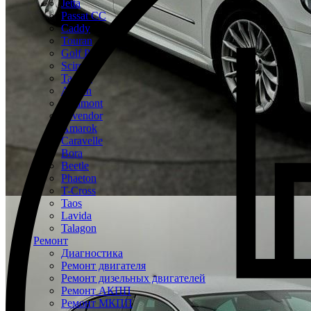
Jetta
Passat CC
Caddy
Touran
Golf Plus
Scirocco
Tayron
Arteon
Teramont
Tavendor
Amarok
Caravelle
Bora
Beetle
Phaeton
T-Cross
Taos
Lavida
Talagon
Ремонт
Диагностика
Ремонт двигателя
Ремонт дизельных двигателей
Ремонт АКПП
Ремонт МКПП