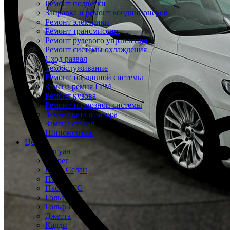
Ремонт подвески
Заправка и ремонт кондиционеров
Ремонт электрики
Ремонт трансмиссии
Ремонт рулевого управления
Ремонт системы охлаждения
Сход развал
Техобслуживание
Ремонт топливной системы
Замена ремня ГРМ
Ремонт кузова
Ремонт тормозной системы
Замена катализатора
Замена стекол
Шиномонтаж
Цены
Тигуан
Туарег
Поло Седан
Пассат
Пассат СС
Гольф
Гольф Плюс
Джетта
Кадди