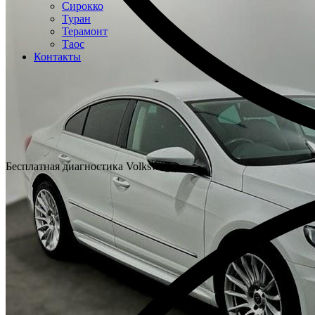
Сирокко
Туран
Терамонт
Таос
Контакты
Бесплатная диагностика Volkswagen