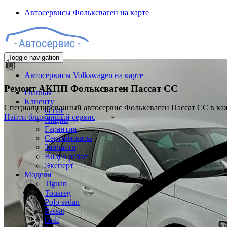
Автосервисы Фольксваген на карте
Toggle navigation
Автосервисы Volkswagen на карте
Ремонт АКПП
Фольксваген Пассат СС
Главная
Клиенту
Специализированный автосервис Фольксваген Пассат СС в к
О нас
Найти ближайший сервис
Акции
Гарантия
Сертификаты
Запчасти
Видео работ
Эксперт
Модели
Tiguan
Touareg
Polo sedan
Passat
Golf