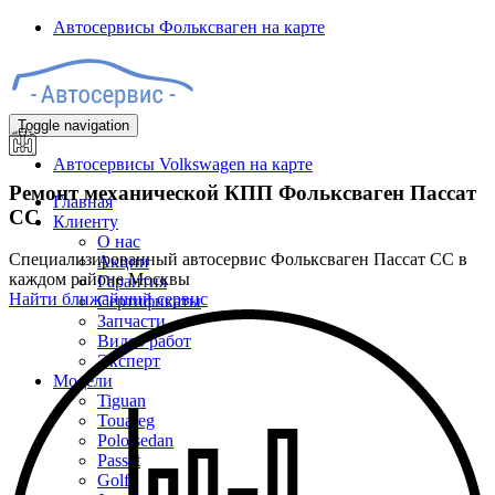
Автосервисы Фольксваген на карте
Toggle navigation
Автосервисы Volkswagen на карте
Ремонт механической КПП Фольксваген Пассат
Главная
СС
Клиенту
О нас
Специализированный автосервис Фольксваген Пассат СС в
Акции
каждом районе Москвы
Гарантия
Найти ближайший сервис
Сертификаты
Запчасти
Видео работ
Эксперт
Модели
Tiguan
Touareg
Polo sedan
Passat
Golf