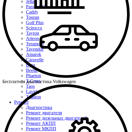
Jetta
Passat CC
Caddy
Touran
Golf Plus
Scirocco
Tayron
Arteon
Teramont
Tavendor
Amarok
Caravelle
Bora
Beetle
Phaeton
T-Cross
Бесплатная диагностика Volkswagen
Taos
Lavida
Talagon
Ремонт
Диагностика
Ремонт двигателя
Ремонт дизельных двигателей
Ремонт АКПП
Ремонт МКПП