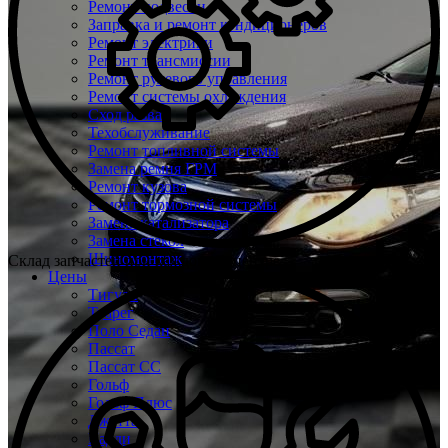
Ремонт подвески
Заправка и ремонт кондиционеров
Ремонт электрики
Ремонт трансмиссии
Ремонт рулевого управления
Ремонт системы охлаждения
Сход развал
Техобслуживание
Ремонт топливной системы
Замена ремня ГРМ
Ремонт кузова
Ремонт тормозной системы
Замена катализатора
Замена стекол
Шиномонтаж
Склад запчастей при каждом техцентре
Цены
Тигуан
Туарег
Поло Седан
Пассат
Пассат СС
Гольф
Гольф Плюс
Джетта
Кадди