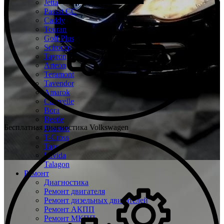
Jetta
Passat CC
Caddy
Touran
Golf Plus
Scirocco
Tayron
Arteon
Teramont
Tavendor
Amarok
Caravelle
Bora
Beetle
Бесплатная диагностика Volkswagen
Phaeton
T-Cross
Taos
Lavida
Talagon
Ремонт
Диагностика
Ремонт двигателя
Ремонт дизельных двигателей
Ремонт АКПП
Ремонт МКПП