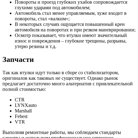
Повороты и проезд глубоких ухабов сопровождается
глухими ударами под автомобилем;
Автомобиль стал менее управляемым, хуже входит в
повороты, стал «валким»;
В некоторых случаях ощущается повышенный крен
автомобиля на поворотах и при резком маневрировании;
Осмотр показывает, что втулки имеют значительный
износ и повреждения – глубокие трещины, разрывы,
утерю резины и т.д.
Запчасти
Так как втулки идут только в сборе со стабилизатором,
оригиналов как таковых не существует. Однако рынок
предлагает достаточно много альтернатив с привлекательной
полной стоимостью:
CTR
LYNXauto
Marshall
Febest
VTR
Выполняя ремонтные работы, мы соблюдаем стандарты
качества и используем профессиональное сервисное