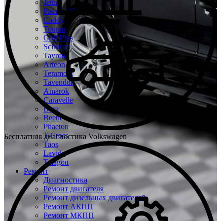
Jetta
Passat CC
Caddy
Touran
Golf Plus
Scirocco
Tayron
Arteon
Teramont
Tavendor
Amarok
Caravelle
Bora
Beetle
Phaeton
T-Cross
Бесплатная диагностика Volkswagen
Taos
Lavida
Talagon
Ремонт
Диагностика
Ремонт двигателя
Ремонт дизельных двигателей
Ремонт АКПП
Ремонт МКПП