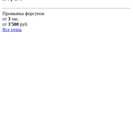
Промывка форсунок
от
3
час.
от
3'500
руб.
Все цены