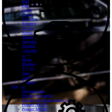
Jetta
Passat CC
Caddy
Touran
Golf Plus
Scirocco
Tayron
Arteon
Teramont
Tavendor
Amarok
Caravelle
Bora
Beetle
Phaeton
T-Cross
Бесплатная диагностика Volkswagen
Taos
Lavida
Talagon
Ремонт
Диагностика
Ремонт двигателя
Ремонт дизельных двигателей
Ремонт АКПП
Ремонт МКПП