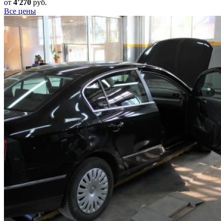
от
4'270
руб.
Все цены