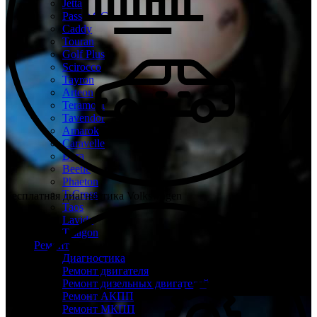
Jetta
Passat CC
Caddy
Touran
Golf Plus
Scirocco
Tayron
Arteon
Teramont
Tavendor
Amarok
Caravelle
Bora
Beetle
Phaeton
T-Cross
Бесплатная диагностика Volkswagen
Taos
Lavida
Talagon
Ремонт
Диагностика
Ремонт двигателя
Ремонт дизельных двигателей
Ремонт АКПП
Ремонт МКПП