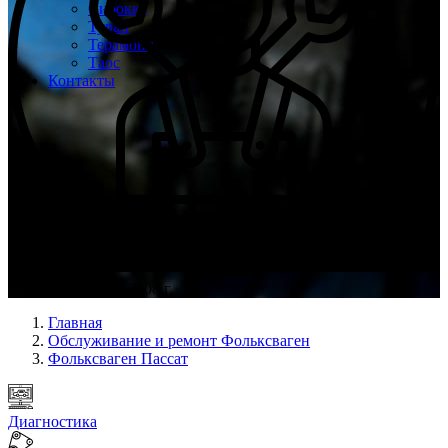
Сирокко
Туран
Терамонт
Таос
Контакты
Опыт мастеров с 2008 г.
Главная
Обслуживание и ремонт Фольксваген
Фольксваген Пассат
Диагностика