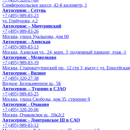
Симферопольское шоссе, 42-й километр, 1
Автосервис - Сетунь
+7 (495) 989-83-23
ул. Горбунова, д.2
Автосервис – Мичуринский
+7 (495) 989-83-26
Москва, улица Удальцова, дом 60
Автосервис - Азовская
+7 (495) 989-83-13
Москва, Азовская ул., 24, корп. 3, подземный паркинг, этаж -1
Автосервис - Медведково
+7 (495) 989-83-19
Москва, Староватутинский пр., 12 стр 3, въезд с ул. Енисейская
Автосервис - Видное
+7 (495) 320-27-38
Видное, Белокаменное ш., 5Б
Автосервис – Тушино в СЗАО
+7 (495) 989-83-25
Москва, улица Свободы, дом 35, строение 9
Автосервис - Очаково
+7 (495) 320-20-06
Москва, Очаковское ш., 10к2с2
Автосервис - Дмитровское Ш в САО
+7 (495) 989-83-12