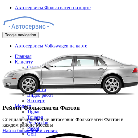
Автосервисы Фольксваген на карте
Toggle navigation
Автосервисы Volkswagen на карте
Главная
Клиенту
О нас
Акции
Гарантия
Сертификаты
Запчасти
Видео работ
Эксперт
Модели
Ремонт Фольксваген Фаэтон
Tiguan
Touareg
Специализированный автосервис Фольксваген Фаэтон в
Polo sedan
каждом районе Москвы
Passat
Найти ближайший сервис
Golf