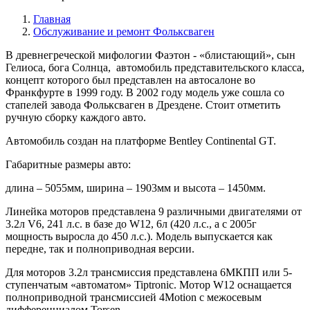
Главная
Обслуживание и ремонт Фольксваген
В древнегреческой мифологии Фаэтон - «блистающий», сын
Гелиоса, бога Солнца, автомобиль представительского класса,
концепт которого был представлен на автосалоне во
Франкфурте в 1999 году. В 2002 году модель уже сошла со
стапелей завода Фольксваген в Дрездене. Стоит отметить
ручную сборку каждого авто.
Автомобиль создан на платформе Bentley Continental GT.
Габаритные размеры авто:
длина – 5055мм, ширина – 1903мм и высота – 1450мм.
Линейка моторов представлена 9 различными двигателями от
3.2л V6, 241 л.с. в базе до W12, 6л (420 л.с., а с 2005г
мощность выросла до 450 л.с.). Модель выпускается как
передне, так и полноприводная версии.
Для моторов 3.2л трансмиссия представлена 6МКПП или 5-
ступенчатым «автоматом» Tiptronic. Мотор W12 оснащается
полноприводной трансмиссией 4Motion с межосевым
дифференциалом Torsen.