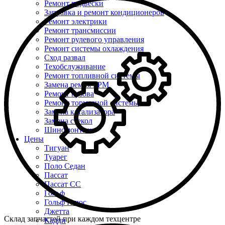
Ремонт подвески
Заправка и ремонт кондиционеров
Ремонт электрики
Ремонт трансмиссии
Ремонт рулевого управления
Ремонт системы охлаждения
Сход развал
Техобслуживание
Ремонт топливной системы
Замена ремня ГРМ
Ремонт кузова
Ремонт тормозной системы
Замена катализатора
Замена стекол
Шиномонтаж
Цены
Тигуан
Туарег
Поло Седан
Пассат
Пассат СС
Гольф
Гольф Плюс
Джетта
Склад запчастей при каждом техцентре
Кадди