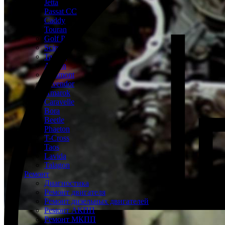
Jetta
Passat CC
Caddy
Touran
Golf Plus
Scirocco
Tayron
Arteon
Teramont
Tavendor
Amarok
Caravelle
Bora
Beetle
Phaeton
T-Cross
Taos
Lavida
Talagon
Ремонт
Диагностика
Ремонт двигателя
Ремонт дизельных двигателей
Ремонт АКПП
Ремонт МКПП