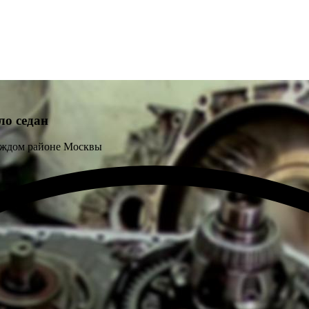
ло седан
аждом районе Москвы