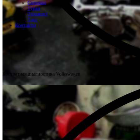
Сирокко
Туран
Терамонт
Таос
Контакты
Бесплатная диагностика Volkswagen