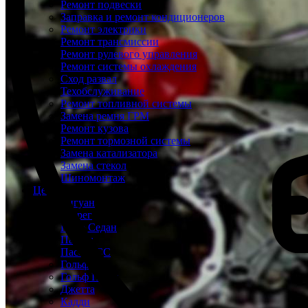
Ремонт подвески
Заправка и ремонт кондиционеров
Ремонт электрики
Ремонт трансмиссии
Ремонт рулевого управления
Ремонт системы охлаждения
Сход развал
Техобслуживание
Ремонт топливной системы
Замена ремня ГРМ
Ремонт кузова
Ремонт тормозной системы
Замена катализатора
Замена стекол
Шиномонтаж
Цены
Тигуан
Туарег
Поло Седан
Пассат
Пассат СС
Гольф
Гольф Плюс
Джетта
Кадди