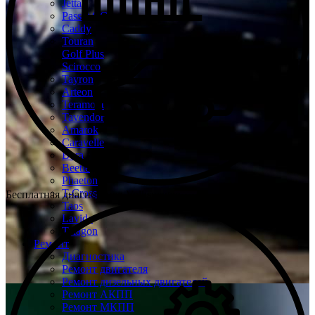
Jetta
Passat CC
Caddy
Touran
Golf Plus
Scirocco
Tayron
Arteon
Teramont
Tavendor
Amarok
Caravelle
Bora
Beetle
Phaeton
T-Cross
Бесплатная диагностика Volkswagen
Taos
Lavida
Talagon
Ремонт
Диагностика
Ремонт двигателя
Ремонт дизельных двигателей
Ремонт АКПП
Ремонт МКПП