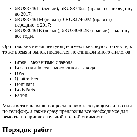
6RU837461J (левый), 6RU837462J (правый) – передние,
до 2017;
6RU837461M (левый), 6RU837462M (правый) –
передние, с 2017;
6RU839461E (левый), 6RU839462E (правый) – задние,
все годы.
Оригинальные комплектующие имеют высокую стоимость, в
то же время и рынок предлагает не слишком много аналогов:
Brose – механизмы с завода
Bosch или Inteva – моторчики с завода
DPA
Quattro Freni
Dominant
BodyParts
Patron
Мы ответим на ваши вопросы по комплектующим лично или
по телефону, а также сразу предложим все необходимое для
ремонта по привлекательной полной стоимости.
Порядок работ