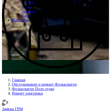
Сирокко
Туран
Терамонт
Таос
Контакты
Опыт мастеров с 2008 г.
Главная
Обслуживание и ремонт Фольксваген
Фольксваген Поло седан
Ремонт электрики
Замена ГРМ