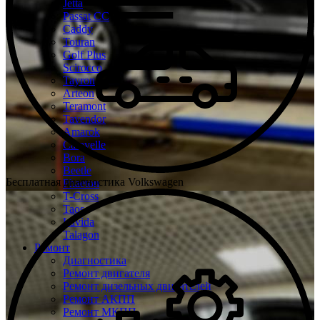
Jetta
Passat CC
Caddy
Touran
Golf Plus
Scirocco
Tayron
Arteon
Teramont
Tavendor
Amarok
Caravelle
Bora
Beetle
Бесплатная диагностика Volkswagen
Phaeton
T-Cross
Taos
Lavida
Talagon
Ремонт
Диагностика
Ремонт двигателя
Ремонт дизельных двигателей
Ремонт АКПП
Ремонт МКПП