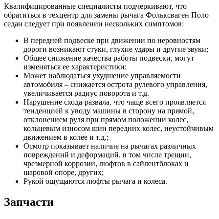
Квалифицированные специалисты подчеркивают, что
обратиться в техцентр для замены рычага Фольксваген Поло
седан следует при появлении нескольких симптомов:
В передней подвеске при движении по неровностям
дороги возникают стуки, глухие удары и другие звуки;
Общее снижение качества работы подвески, могут
изменяться ее характеристики;
Может наблюдаться ухудшение управляемости
автомобиля – снижается острота рулевого управления,
увеличивается радиус поворота и т.д.
Нарушение схода-развала, что чаще всего проявляется
тенденцией к уводу машины в сторону на прямой,
отклонением руля при прямом положении колес,
кольцевым износом шин передних колес, неустойчивым
движением в колее и т.д.;
Осмотр показывает наличие на рычагах различных
повреждений и деформаций, в том числе трещин,
чрезмерной коррозии, люфтов в сайлентблоках и
шаровой опоре, других;
Рукой ощущаются люфты рычага и колеса.
Запчасти