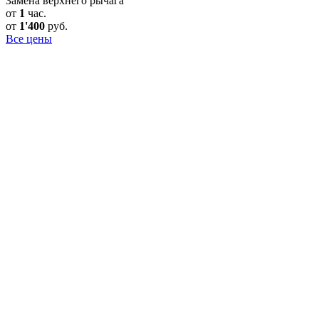
Замена верхнего рычага
от
1
час.
от
1'400
руб.
Все цены