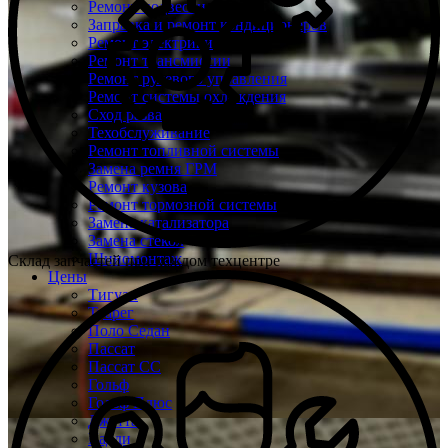
Ремонт подвески
Заправка и ремонт кондиционеров
Ремонт электрики
Ремонт трансмиссии
Ремонт рулевого управления
Ремонт системы охлаждения
Сход развал
Техобслуживание
Ремонт топливной системы
Замена ремня ГРМ
Ремонт кузова
Ремонт тормозной системы
Замена катализатора
Замена стекол
Шиномонтаж
Склад запчастей при каждом техцентре
Цены
Тигуан
Туарег
Поло Седан
Пассат
Пассат СС
Гольф
Гольф Плюс
Джетта
Кадди