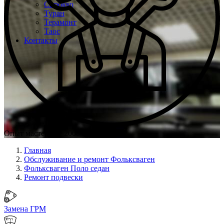
Сирокко
Туран
Терамонт
Таос
Контакты
Опыт мастеров с 2008 г.
Главная
Обслуживание и ремонт Фольксваген
Фольксваген Поло седан
Ремонт подвески
Замена ГРМ