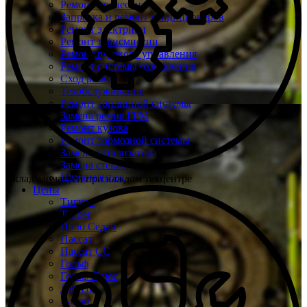
Ремонт подвески
Заправка и ремонт кондиционеров
Ремонт электрики
Ремонт трансмиссии
Ремонт рулевого управления
Ремонт системы охлаждения
Сход развал
Техобслуживание
Ремонт топливной системы
Замена ремня ГРМ
Ремонт кузова
Ремонт тормозной системы
Замена катализатора
Замена стекол
Шиномонтаж
Склад запчастей при каждом техцентре
Цены
Тигуан
Туарег
Поло Седан
Пассат
Пассат СС
Гольф
Гольф Плюс
Джетта
Кадди