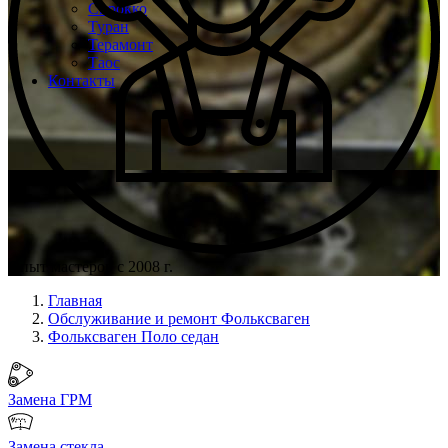
Сирокко
Туран
Терамонт
Таос
Контакты
Опыт мастеров с 2008 г.
Главная
Обслуживание и ремонт Фольксваген
Фольксваген Поло седан
Замена ГРМ
Замена стекла