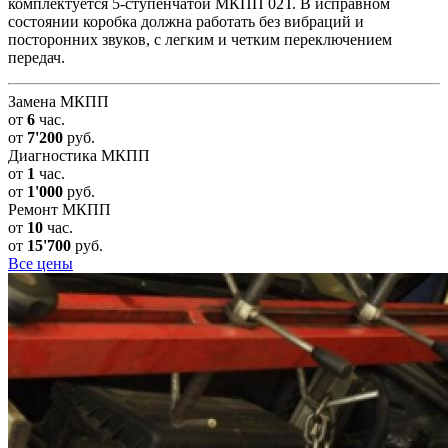
комплектуется 5-ступенчатой МКПП 02Т. В исправном
состоянии коробка должна работать без вибраций и
посторонних звуков, с легким и четким переключением
передач.
Замена МКПП
от
6
час.
от
7'200
руб.
Диагностика МКПП
от
1
час.
от
1'000
руб.
Ремонт МКПП
от
10
час.
от
15'700
руб.
Все цены