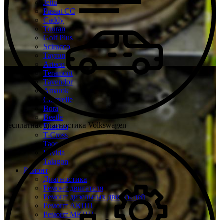
Jetta
Passat CC
Caddy
Touran
Golf Plus
Scirocco
Tayron
Arteon
Teramont
Tavendor
Amarok
Caravelle
Bora
Beetle
Бесплатная диагностика Volkswagen
Phaeton
T-Cross
Taos
Lavida
Talagon
Ремонт
Диагностика
Ремонт двигателя
Ремонт дизельных двигателей
Ремонт АКПП
Ремонт МКПП