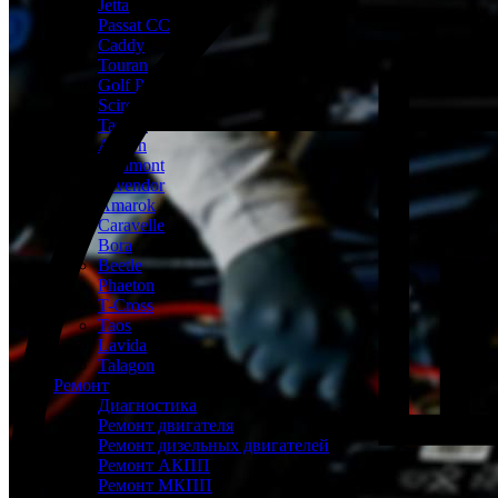
Jetta
Passat CC
Caddy
Touran
Golf Plus
Scirocco
Tayron
Arteon
Teramont
Tavendor
Amarok
Caravelle
Bora
Beetle
Phaeton
T-Cross
Taos
Lavida
Talagon
Ремонт
Диагностика
Ремонт двигателя
Ремонт дизельных двигателей
Ремонт АКПП
Ремонт МКПП