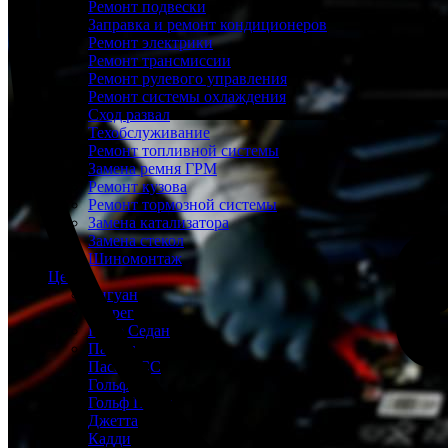
Ремонт подвески
Заправка и ремонт кондиционеров
Ремонт электрики
Ремонт трансмиссии
Ремонт рулевого управления
Ремонт системы охлаждения
Сход развал
Техобслуживание
Ремонт топливной системы
Замена ремня ГРМ
Ремонт кузова
Ремонт тормозной системы
Замена катализатора
Замена стекол
Шиномонтаж
Цены
Тигуан
Туарег
Поло Седан
Пассат
Пассат СС
Гольф
Гольф Плюс
Джетта
Кадди