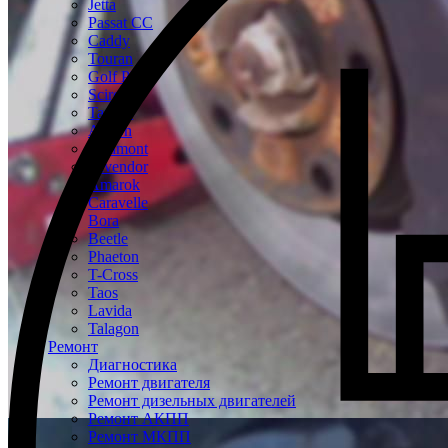
Jetta
Passat CC
Caddy
Touran
Golf Plus
Scirocco
Tayron
Arteon
Teramont
Tavendor
Amarok
Caravelle
Bora
Beetle
Phaeton
T-Cross
Taos
Lavida
Talagon
Ремонт
Диагностика
Ремонт двигателя
Ремонт дизельных двигателей
Ремонт АКПП
Ремонт МКПП