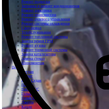
Ремонт подвески
Заправка и ремонт кондиционеров
Ремонт электрики
Ремонт трансмиссии
Ремонт рулевого управления
Ремонт системы охлаждения
Сход развал
Техобслуживание
Ремонт топливной системы
Замена ремня ГРМ
Ремонт кузова
Ремонт тормозной системы
Замена катализатора
Замена стекол
Шиномонтаж
Цены
Тигуан
Туарег
Поло Седан
Пассат
Пассат СС
Гольф
Гольф Плюс
Джетта
Кадди