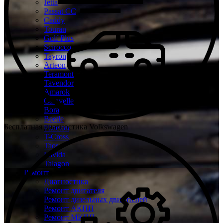
Jetta
Passat CC
Caddy
Touran
Golf Plus
Scirocco
Tayron
Arteon
Teramont
Tavendor
Amarok
Caravelle
Bora
Beetle
Бесплатная диагностика Volkswagen
Phaeton
T-Cross
Taos
Lavida
Talagon
Ремонт
Диагностика
Ремонт двигателя
Ремонт дизельных двигателей
Ремонт АКПП
Ремонт МКПП