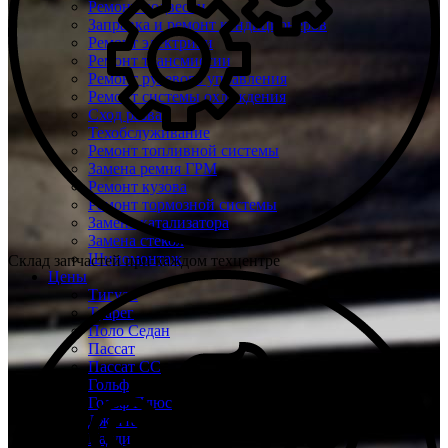
Ремонт подвески
Заправка и ремонт кондиционеров
Ремонт электрики
Ремонт трансмиссии
Ремонт рулевого управления
Ремонт системы охлаждения
Сход развал
Техобслуживание
Ремонт топливной системы
Замена ремня ГРМ
Ремонт кузова
Ремонт тормозной системы
Замена катализатора
Замена стекол
Шиномонтаж
Склад запчастей при каждом техцентре
Цены
Тигуан
Туарег
Поло Седан
Пассат
Пассат СС
Гольф
Гольф Плюс
Джетта
Кадди