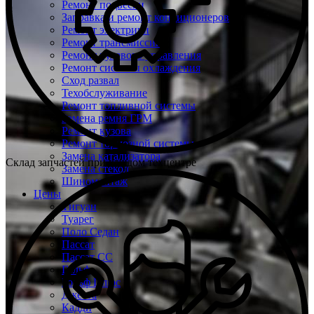
Ремонт подвески
Заправка и ремонт кондиционеров
Ремонт электрики
Ремонт трансмиссии
Ремонт рулевого управления
Ремонт системы охлаждения
Сход развал
Техобслуживание
Ремонт топливной системы
Замена ремня ГРМ
Ремонт кузова
Ремонт тормозной системы
Замена катализатора
Склад запчастей при каждом техцентре
Замена стекол
Шиномонтаж
Цены
Тигуан
Туарег
Поло Седан
Пассат
Пассат СС
Гольф
Гольф Плюс
Джетта
Кадди