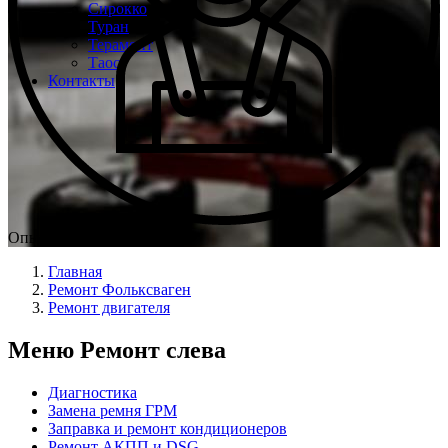
Сирокко
Туран
Терамонт
Таос
Контакты
Опыт мастеров с 2008 г.
Главная
Ремонт Фольксваген
Ремонт двигателя
Меню Ремонт слева
Диагностика
Замена ремня ГРМ
Заправка и ремонт кондиционеров
Ремонт АКПП и DSG