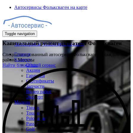
Автосервисы Фольксваген на карте
Toggle navigation
Капитальный ремонт двигателя Фольксваген
Автосервисы Volkswagen на карте
Главная
Специализированный автосервис Фольксваген в каждом
Клиенту
районе Москвы
О нас
Найти ближайший сервис
Акции
Гарантия
Сертификаты
Запчасти
Видео работ
Эксперт
Модели
Tiguan
Touareg
Polo sedan
Passat
Golf