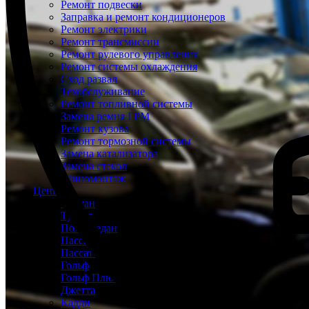
Ремонт подвески
Заправка и ремонт кондиционеров
Ремонт электрики
Ремонт трансмиссии
Ремонт рулевого управления
Ремонт системы охлаждения
Сход развал
Техобслуживание
Ремонт топливной системы
Замена ремня ГРМ
Ремонт кузова
Ремонт тормозной системы
Замена катализатора
Замена стекол
Шиномонтаж
Цены
Тигуан
Туарег
Поло Седан
Пассат
Пассат СС
Гольф
Гольф Плюс
Джетта
Кадди