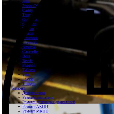
Jetta
Passat CC
Caddy
Touran
Golf Plus
Scirocco
Tayron
Arteon
Teramont
Tavendor
Amarok
Caravelle
Bora
Beetle
Phaeton
T-Cross
Taos
Lavida
Talagon
Ремонт
Диагностика
Ремонт двигателя
Ремонт дизельных двигателей
Ремонт АКПП
Ремонт МКПП