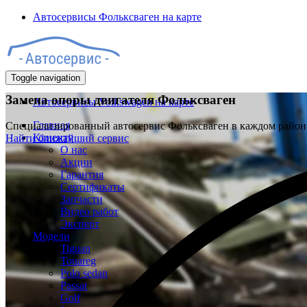
Автосервисы Фольксваген на карте
Toggle navigation
Замена опоры двигателя Фольксваген
Автосервисы Volkswagen на карте
Главная
Специализированный автосервис Фольксваген в каждом райо
Клиенту
Найти ближайший сервис
О нас
Акции
Гарантия
Сертификаты
Запчасти
Видео работ
Эксперт
Модели
Tiguan
Touareg
Polo sedan
Passat
Golf