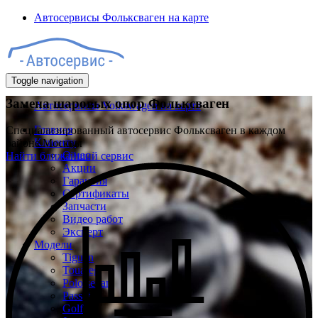
Автосервисы Фольксваген на карте
Toggle navigation
Замена шаровых опор Фольксваген
Автосервисы Volkswagen на карте
Главная
Специализированный автосервис Фольксваген в каждом
Клиенту
районе Москвы
О нас
Найти ближайший сервис
Акции
Гарантия
Сертификаты
Запчасти
Видео работ
Эксперт
Модели
Tiguan
Touareg
Polo sedan
Passat
Golf