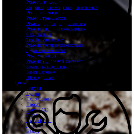
Ремонт подвески
Заправка и ремонт кондиционеров
Ремонт электрики
Ремонт трансмиссии
Ремонт рулевого управления
Ремонт системы охлаждения
Сход развал
Техобслуживание
Ремонт топливной системы
Замена ремня ГРМ
Ремонт кузова
Ремонт тормозной системы
Замена катализатора
Склад запчастей при каждом техцентре
Замена стекол
Шиномонтаж
Цены
Тигуан
Туарег
Поло Седан
Пассат
Пассат СС
Гольф
Гольф Плюс
Джетта
Кадди