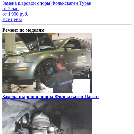
Замена шаровой опоры
Фольксваген Туран
от 2 час.
от 1'900 руб.
Все цены
Ремонт по моделям
Замена шаровой опоры
Фольксваген Пассат