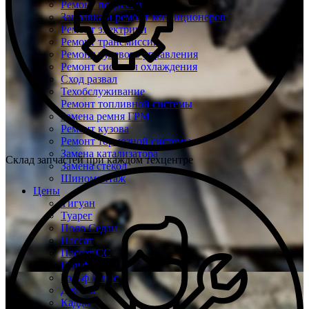
Ремонт подвески
Заправка и ремонт кондиционеров
Ремонт электрики
Ремонт трансмиссии
Ремонт рулевого управления
Ремонт системы охлаждения
Сход развал
Техобслуживание
Ремонт топливной системы
Замена ремня ГРМ
Ремонт кузова
Ремонт тормозной системы
Замена катализатора
Склад запчастей при каждом техцентре
Замена стекол
Шиномонтаж
Цены
Тигуан
Туарег
Поло Седан
Пассат
Пассат СС
Гольф
Гольф Плюс
Джетта
Кадди