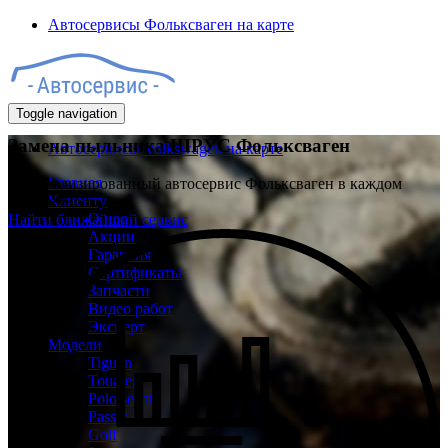
Автосервисы Фольксваген на карте
Toggle navigation
Замена пыльника ШРУС Фольксваген
Автосервисы Volkswagen на карте
Главная
Специализированный автосервис Фольксваген в каждом
Клиенту
районе Москвы
О нас
Найти ближайший сервис
Акции
Гарантия
Сертификаты
Запчасти
Видео работ
Эксперт
Модели
Tiguan
Touareg
Polo sedan
Passat
Golf