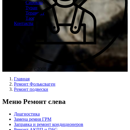
Сирокко
Туран
Терамонт
Таос
Контакты
Опыт мастеров с 2008 г.
Главная
Ремонт Фольксваген
Ремонт подвески
Меню Ремонт слева
Диагностика
Замена ремня ГРМ
Заправка и ремонт кондиционеров
Ремонт АКПП и DSG