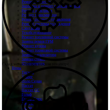
Ремонт подвески
Заправка и ремонт кондиционеров
Ремонт электрики
Ремонт трансмиссии
Ремонт рулевого управления
Ремонт системы охлаждения
Сход развал
Техобслуживание
Ремонт топливной системы
Замена ремня ГРМ
Ремонт кузова
Ремонт тормозной системы
Замена катализатора
Замена стекол
Шиномонтаж
Склад запчастей при каждом техцентре
Цены
Тигуан
Туарег
Поло Седан
Пассат
Пассат СС
Гольф
Гольф Плюс
Джетта
Кадди