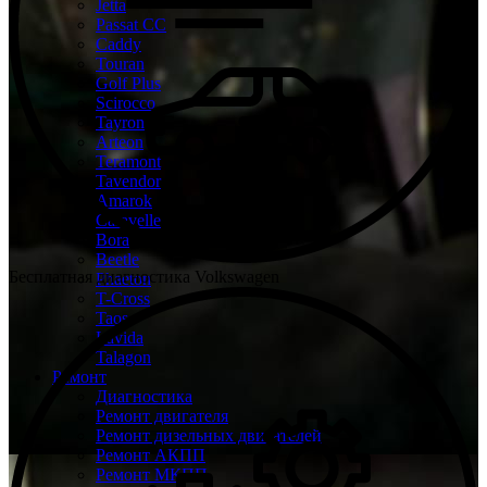
Jetta
Passat CC
Caddy
Touran
Golf Plus
Scirocco
Tayron
Arteon
Teramont
Tavendor
Amarok
Caravelle
Bora
Beetle
Бесплатная диагностика Volkswagen
Phaeton
T-Cross
Taos
Lavida
Talagon
Ремонт
Диагностика
Ремонт двигателя
Ремонт дизельных двигателей
Ремонт АКПП
Ремонт МКПП