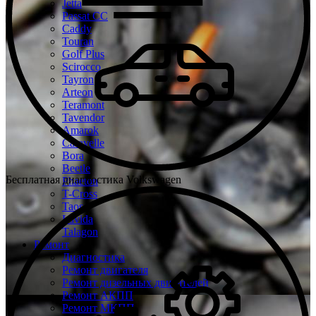
Jetta
Passat CC
Caddy
Touran
Golf Plus
Scirocco
Tayron
Arteon
Teramont
Tavendor
Amarok
Caravelle
Bora
Beetle
Бесплатная диагностика Volkswagen
Phaeton
T-Cross
Taos
Lavida
Talagon
Ремонт
Диагностика
Ремонт двигателя
Ремонт дизельных двигателей
Ремонт АКПП
Ремонт МКПП