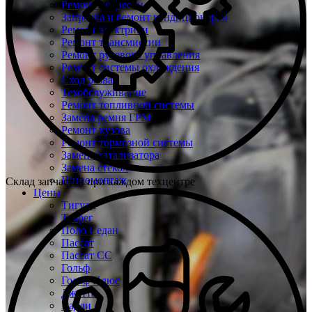
Ремонт подвески
Заправка и ремонт кондиционеров
Ремонт электрики
Ремонт трансмиссии
Ремонт рулевого управления
Ремонт системы охлаждения
Сход развал
Техобслуживание
Ремонт топливной системы
Замена ремня ГРМ
Ремонт кузова
Ремонт тормозной системы
Замена катализатора
Замена стекол
Шиномонтаж
Склад запчастей при каждом техцентре
Цены
Тигуан
Туарег
Поло Седан
Пассат
Пассат СС
Гольф
Гольф Плюс
Джетта
Кадди