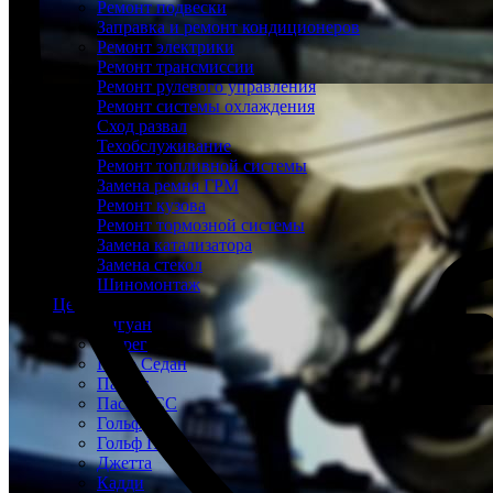
Ремонт подвески
Заправка и ремонт кондиционеров
Ремонт электрики
Ремонт трансмиссии
Ремонт рулевого управления
Ремонт системы охлаждения
Сход развал
Техобслуживание
Ремонт топливной системы
Замена ремня ГРМ
Ремонт кузова
Ремонт тормозной системы
Замена катализатора
Замена стекол
Шиномонтаж
Цены
Тигуан
Туарег
Поло Седан
Пассат
Пассат СС
Гольф
Гольф Плюс
Джетта
Кадди