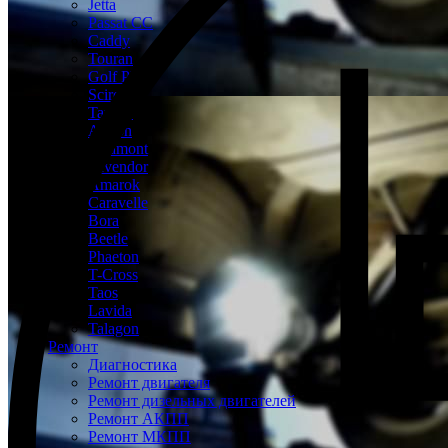
Jetta
Passat CC
Caddy
Touran
Golf Plus
Scirocco
Tayron
Arteon
Teramont
Tavendor
Amarok
Caravelle
Bora
Beetle
Phaeton
T-Cross
Taos
Lavida
Talagon
Ремонт
Диагностика
Ремонт двигателя
Ремонт дизельных двигателей
Ремонт АКПП
Ремонт МКПП