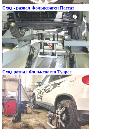
Сход - развал
Фольксваген Пассат
Сход развал
Фольксваген Туарег