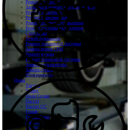
Ремонт подвески
Заправка и ремонт кондиционеров
Ремонт электрики
Ремонт трансмиссии
Ремонт рулевого управления
Ремонт системы охлаждения
Сход развал
Техобслуживание
Ремонт топливной системы
Замена ремня ГРМ
Ремонт кузова
Ремонт тормозной системы
Замена катализатора
Замена стекол
Шиномонтаж
Склад запчастей при каждом техцентре
Цены
Тигуан
Туарег
Поло Седан
Пассат
Пассат СС
Гольф
Гольф Плюс
Джетта
Кадди