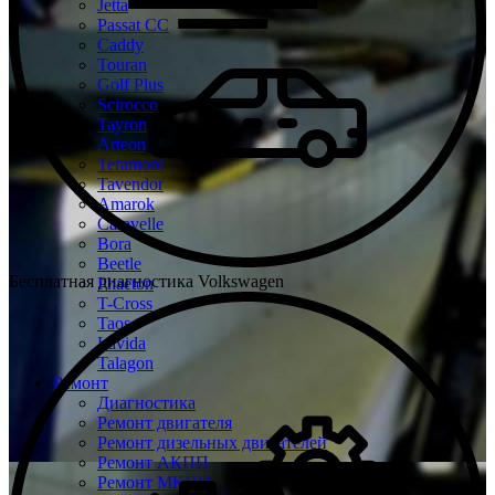
Jetta
Passat CC
Caddy
Touran
Golf Plus
Scirocco
Tayron
Arteon
Teramont
Tavendor
Amarok
Caravelle
Bora
Beetle
Бесплатная диагностика Volkswagen
Phaeton
T-Cross
Taos
Lavida
Talagon
Ремонт
Диагностика
Ремонт двигателя
Ремонт дизельных двигателей
Ремонт АКПП
Ремонт МКПП