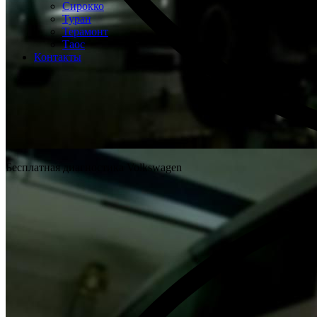
Сирокко
Туран
Терамонт
Таос
Контакты
Бесплатная диагностика Volkswagen