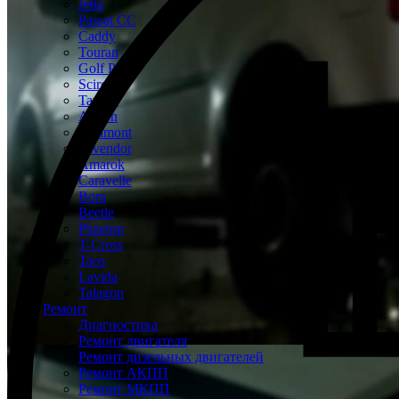
Jetta
Passat CC
Caddy
Touran
Golf Plus
Scirocco
Tayron
Arteon
Teramont
Tavendor
Amarok
Caravelle
Bora
Beetle
Phaeton
T-Cross
Taos
Lavida
Talagon
Ремонт
Диагностика
Ремонт двигателя
Ремонт дизельных двигателей
Ремонт АКПП
Ремонт МКПП