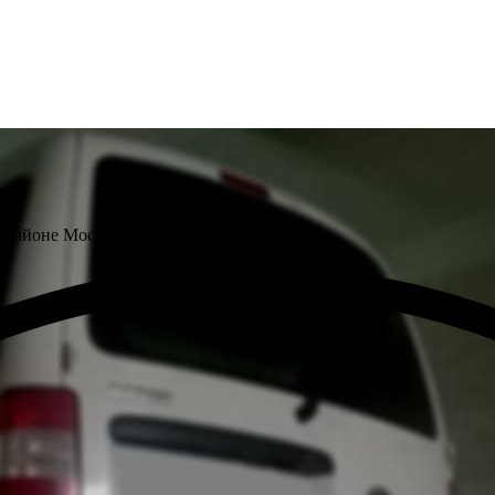
дди
м районе Москвы