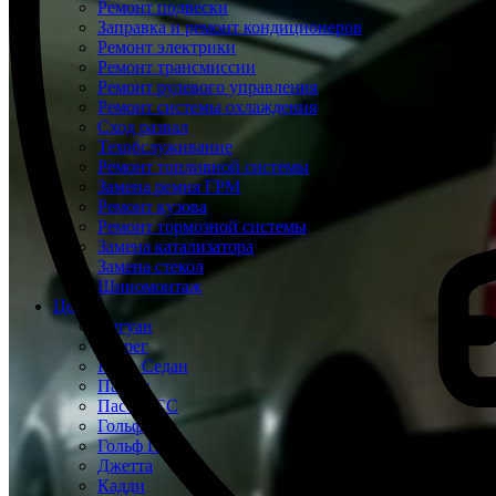
Ремонт подвески
Заправка и ремонт кондиционеров
Ремонт электрики
Ремонт трансмиссии
Ремонт рулевого управления
Ремонт системы охлаждения
Сход развал
Техобслуживание
Ремонт топливной системы
Замена ремня ГРМ
Ремонт кузова
Ремонт тормозной системы
Замена катализатора
Замена стекол
Шиномонтаж
Цены
Тигуан
Туарег
Поло Седан
Пассат
Пассат СС
Гольф
Гольф Плюс
Джетта
Кадди