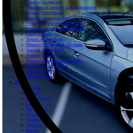
Ремонт подвески
Заправка и ремонт кондиционеров
Ремонт электрики
Ремонт трансмиссии
Ремонт рулевого управления
Ремонт системы охлаждения
Сход развал
Техобслуживание
Ремонт топливной системы
Замена ремня ГРМ
Ремонт кузова
Ремонт тормозной системы
Замена катализатора
Замена стекол
Шиномонтаж
Цены
Тигуан
Туарег
Поло Седан
Пассат
Пассат СС
Гольф
Гольф Плюс
Джетта
Кадди