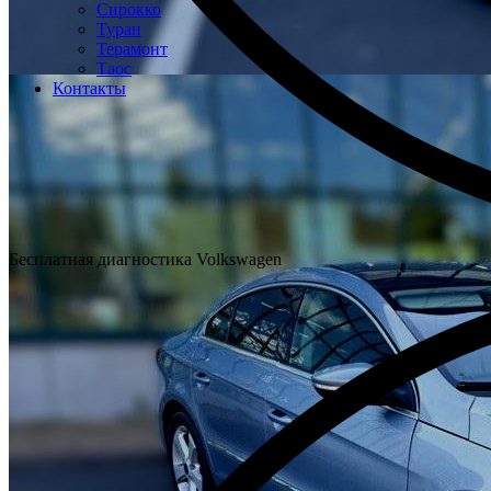
Сирокко
Туран
Терамонт
Таос
Контакты
Бесплатная диагностика Volkswagen