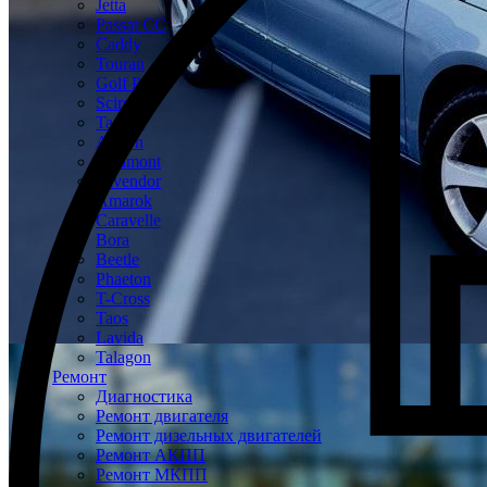
Jetta
Passat CC
Caddy
Touran
Golf Plus
Scirocco
Tayron
Arteon
Teramont
Tavendor
Amarok
Caravelle
Bora
Beetle
Phaeton
T-Cross
Taos
Lavida
Talagon
Ремонт
Диагностика
Ремонт двигателя
Ремонт дизельных двигателей
Ремонт АКПП
Ремонт МКПП