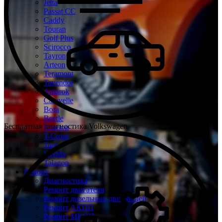
Jetta
Passat CC
Caddy
Touran
Golf Plus
Scirocco
Tayron
Arteon
Teramont
Tavendor
Amarok
Caravelle
Bora
Beetle
Бесплатная диагностика Volkswagen
Phaeton
T-Cross
Taos
Lavida
Talagon
Ремонт
Диагностика
Ремонт двигателя
Ремонт дизельных двигателей
Ремонт АКПП
Ремонт МКПП