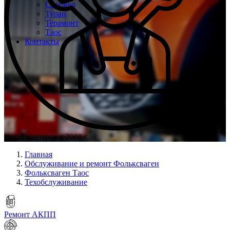
Сирокко
Туран
Терамонт
Таос
Контакты
Опыт мастеров с 2008 г.
Главная
Обслуживание и ремонт Фольксваген
Фольксваген Таос
Техобслуживание
Ремонт АКПП