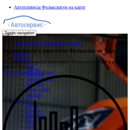
Автосервисы Фольксваген на карте
Toggle navigation
Автосервисы Volkswagen на карте
Замена масла в двигателе
Фольксваген Таос
Главная
Клиенту
Специализированный автосервис Фольксваген Таос в каждом
О нас
районе Москвы
Акции
Найти ближайший сервис
Гарантия
Сертификаты
Запчасти
Видео работ
Эксперт
Модели
Tiguan
Touareg
Polo sedan
Passat
Golf