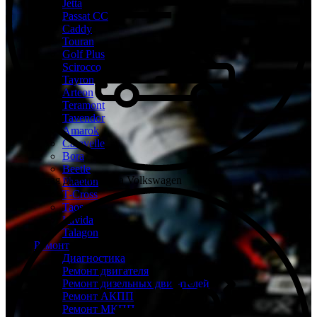
Jetta
Passat CC
Caddy
Touran
Golf Plus
Scirocco
Tayron
Arteon
Teramont
Tavendor
Amarok
Caravelle
Bora
Beetle
Бесплатная диагностика Volkswagen
Phaeton
T-Cross
Taos
Lavida
Talagon
Ремонт
Диагностика
Ремонт двигателя
Ремонт дизельных двигателей
Ремонт АКПП
Ремонт МКПП