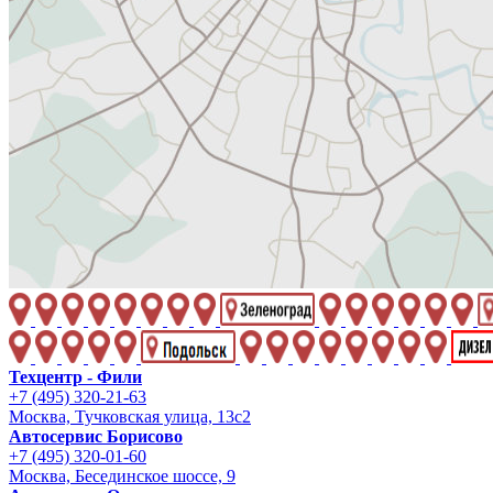
Техцентр - Фили
+7 (495) 320-21-63
Москва, Тучковская улица, 13с2
Автосервис Борисово
+7 (495) 320-01-60
Москва, Бесединское шоссе, 9