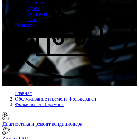
Сирокко
Туран
Терамонт
Таос
Контакты
Опыт мастеров с 2008 г.
Главная
Обслуживание и ремонт Фольксваген
Фольксваген Терамонт
Диагностика и ремонт кондиционера
Замена ГРМ