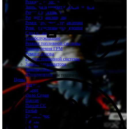
Ремонт подвески
Заправка и ремонт кондиционеров
Ремонт электрики
Ремонт трансмиссии
Ремонт рулевого управления
Ремонт системы охлаждения
Сход развал
Техобслуживание
Ремонт топливной системы
Замена ремня ГРМ
Ремонт кузова
Ремонт тормозной системы
Замена катализатора
Замена стекол
Шиномонтаж
Склад запчастей при каждом техцентре
Цены
Тигуан
Туарег
Поло Седан
Пассат
Пассат СС
Гольф
Гольф Плюс
Джетта
Кадди