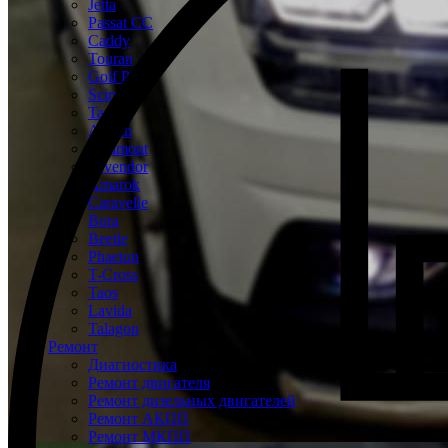
Jetta
Passat CC
Caddy
Touran
Golf Plus
Scirocco
Tayron
Arteon
Teramont
Tavendor
Amarok
Caravelle
Bora
Beetle
Phaeton
T-Cross
Taos
Lavida
Talagon
Ремонт
Диагностика
Ремонт двигателя
Ремонт дизельных двигателей
Ремонт АКПП
Ремонт МКПП