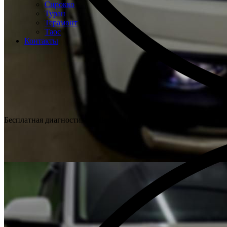
Сирокко
Туран
Терамонт
Таос
Контакты
Бесплатная диагностика Volkswagen