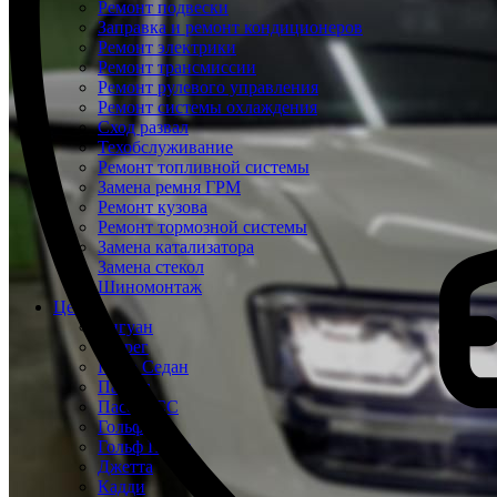
Ремонт подвески
Заправка и ремонт кондиционеров
Ремонт электрики
Ремонт трансмиссии
Ремонт рулевого управления
Ремонт системы охлаждения
Сход развал
Техобслуживание
Ремонт топливной системы
Замена ремня ГРМ
Ремонт кузова
Ремонт тормозной системы
Замена катализатора
Замена стекол
Шиномонтаж
Цены
Тигуан
Туарег
Поло Седан
Пассат
Пассат СС
Гольф
Гольф Плюс
Джетта
Кадди