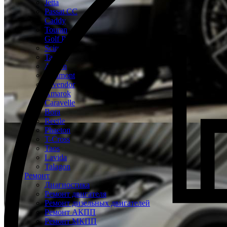
Jetta
Passat CC
Caddy
Touran
Golf Plus
Scirocco
Tayron
Arteon
Teramont
Tavendor
Amarok
Caravelle
Bora
Beetle
Phaeton
T-Cross
Taos
Lavida
Talagon
Ремонт
Диагностика
Ремонт двигателя
Ремонт дизельных двигателей
Ремонт АКПП
Ремонт МКПП