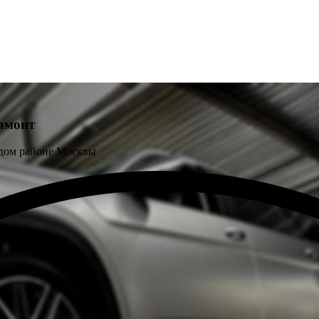
амонт
ждом районе Москвы