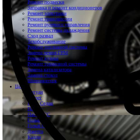
Ремонт подвески
Заправка и ремонт кондиционеров
Ремонт электрики
Ремонт трансмиссии
Ремонт рулевого управления
Ремонт системы охлаждения
Сход развал
Техобслуживание
Ремонт топливной системы
Замена ремня ГРМ
Ремонт кузова
Ремонт тормозной системы
Замена катализатора
Замена стекол
Шиномонтаж
Цены
Тигуан
Туарег
Поло Седан
Пассат
Пассат СС
Гольф
Гольф Плюс
Джетта
Кадди