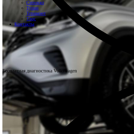
Сирокко
Туран
Терамонт
Таос
Контакты
Бесплатная диагностика Volkswagen