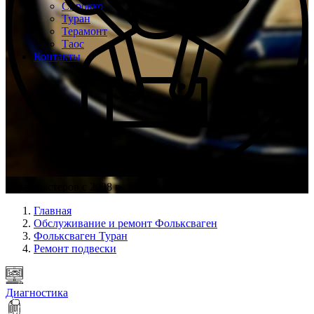
Сирокко
Туран
Терамонт
Таос
Контакты
Опыт мастеров с 2008 г.
Главная
Обслуживание и ремонт Фольксваген
Фольксваген Туран
Ремонт подвески
Диагностика