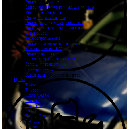
Ремонт подвески
Заправка и ремонт кондиционеров
Ремонт электрики
Ремонт трансмиссии
Ремонт рулевого управления
Ремонт системы охлаждения
Сход развал
Техобслуживание
Ремонт топливной системы
Замена ремня ГРМ
Ремонт кузова
Ремонт тормозной системы
Замена катализатора
Замена стекол
Шиномонтаж
Склад запчастей при каждом техцентре
Цены
Тигуан
Туарег
Поло Седан
Пассат
Пассат СС
Гольф
Гольф Плюс
Джетта
Кадди