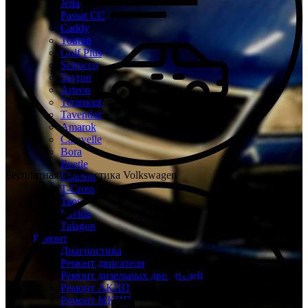
Jetta
Passat CC
Caddy
Touran
Golf Plus
Scirocco
Tayron
Arteon
Teramont
Tavendor
Amarok
Caravelle
Bora
Beetle
Бесплатная диагностика Volkswagen
Phaeton
T-Cross
Taos
Lavida
Talagon
Ремонт
Диагностика
Ремонт двигателя
Ремонт дизельных двигателей
Ремонт АКПП
Ремонт МКПП