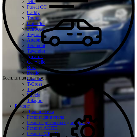
Jetta
Passat CC
Caddy
Touran
Golf Plus
Scirocco
Tayron
Arteon
Teramont
Tavendor
Amarok
Caravelle
Bora
Beetle
Бесплатная диагностика Volkswagen
Phaeton
T-Cross
Taos
Lavida
Talagon
Ремонт
Диагностика
Ремонт двигателя
Ремонт дизельных двигателей
Ремонт АКПП
Ремонт МКПП