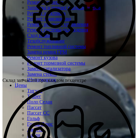
Ремонт подвески
Заправка и ремонт кондиционеров
Ремонт электрики
Ремонт трансмиссии
Ремонт рулевого управления
Ремонт системы охлаждения
Сход развал
Техобслуживание
Ремонт топливной системы
Замена ремня ГРМ
Ремонт кузова
Ремонт тормозной системы
Замена катализатора
Замена стекол
Шиномонтаж
Склад запчастей при каждом техцентре
Цены
Тигуан
Туарег
Поло Седан
Пассат
Пассат СС
Гольф
Гольф Плюс
Джетта
Кадди