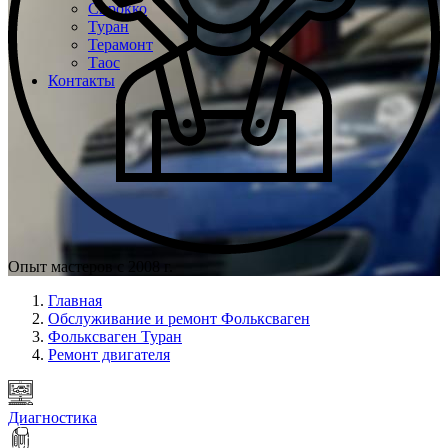
Сирокко
Туран
Терамонт
Таос
Контакты
Опыт мастеров с 2008 г.
Главная
Обслуживание и ремонт Фольксваген
Фольксваген Туран
Ремонт двигателя
Диагностика