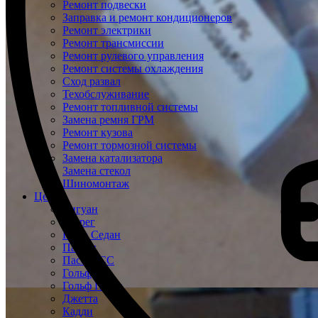
Ремонт подвески
Заправка и ремонт кондиционеров
Ремонт электрики
Ремонт трансмиссии
Ремонт рулевого управления
Ремонт системы охлаждения
Сход развал
Техобслуживание
Ремонт топливной системы
Замена ремня ГРМ
Ремонт кузова
Ремонт тормозной системы
Замена катализатора
Замена стекол
Шиномонтаж
Цены
Тигуан
Туарег
Поло Седан
Пассат
Пассат СС
Гольф
Гольф Плюс
Джетта
Кадди