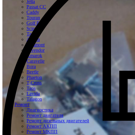
Jetta
Passat CC
Caddy
Touran
Golf Plus
Scirocco
Tayron
Arteon
Teramont
Tavendor
Amarok
Caravelle
Bora
Beetle
Phaeton
T-Cross
Taos
Lavida
Talagon
Ремонт
Диагностика
Ремонт двигателя
Ремонт дизельных двигателей
Ремонт АКПП
Ремонт МКПП