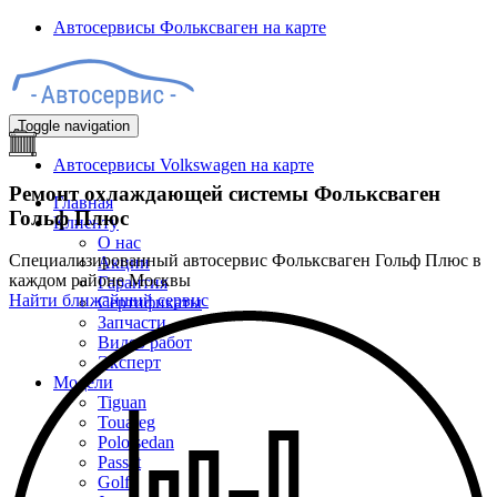
Автосервисы Фольксваген на карте
Toggle navigation
Автосервисы Volkswagen на карте
Ремонт охлаждающей системы Фольксваген
Главная
Гольф Плюс
Клиенту
О нас
Специализированный автосервис Фольксваген Гольф Плюс в
Акции
каждом районе Москвы
Гарантия
Найти ближайший сервис
Сертификаты
Запчасти
Видео работ
Эксперт
Модели
Tiguan
Touareg
Polo sedan
Passat
Golf