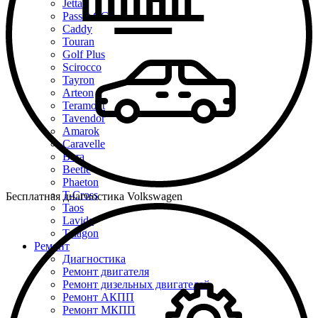
Jetta
Passat CC
Caddy
Touran
Golf Plus
Scirocco
Tayron
Arteon
Teramont
Tavendor
Amarok
Caravelle
Bora
Beetle
Phaeton
T-Cross
Бесплатная диагностика Volkswagen
Taos
Lavida
Talagon
Ремонт
Диагностика
Ремонт двигателя
Ремонт дизельных двигателей
Ремонт АКПП
Ремонт МКПП