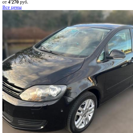
от
4'270
руб.
Все цены