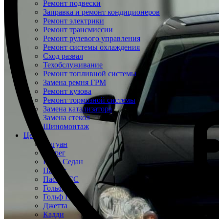
Ремонт подвески
Заправка и ремонт кондиционеров
Ремонт электрики
Ремонт трансмиссии
Ремонт рулевого управления
Ремонт системы охлаждения
Сход развал
Техобслуживание
Ремонт топливной системы
Замена ремня ГРМ
Ремонт кузова
Ремонт тормозной системы
Замена катализатора
Замена стекол
Шиномонтаж
Цены
Тигуан
Туарег
Поло Седан
Пассат
Пассат СС
Гольф
Гольф Плюс
Джетта
Кадди