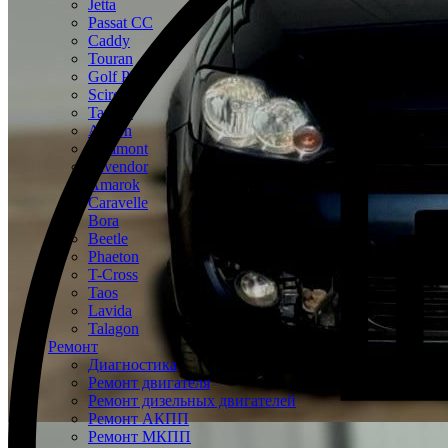
Jetta
Passat CC
Caddy
Touran
Golf Plus
Scirocco
Tayron
Arteon
Teramont
Tavendor
Amarok
Caravelle
Bora
Beetle
Phaeton
T-Cross
Taos
Lavida
Talagon
Ремонт
Диагностика
Ремонт двигателя
Ремонт дизельных двигателей
Ремонт АКПП
Ремонт МКПП