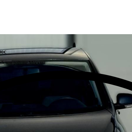
юс
каждом районе Москвы