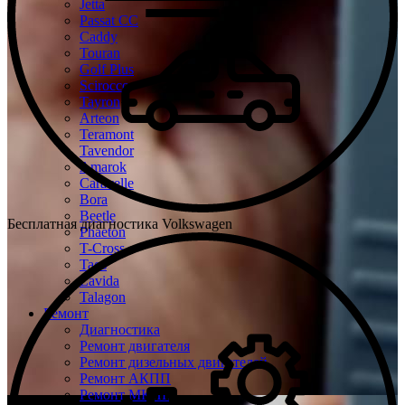
Jetta
Passat CC
Caddy
Touran
Golf Plus
Scirocco
Tayron
Arteon
Teramont
Tavendor
Amarok
Caravelle
Bora
Beetle
Бесплатная диагностика Volkswagen
Phaeton
T-Cross
Taos
Lavida
Talagon
Ремонт
Диагностика
Ремонт двигателя
Ремонт дизельных двигателей
Ремонт АКПП
Ремонт МКПП