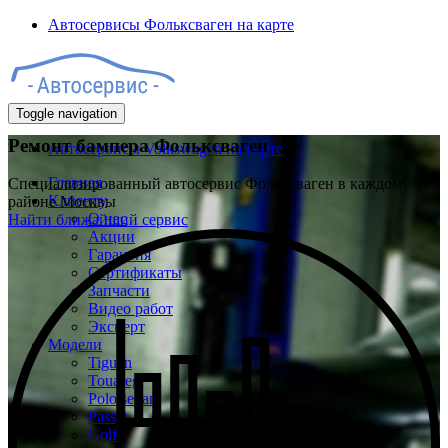
Автосервисы Фольксваген на карте
Toggle navigation
Ремонт бампера Фольксваген
Автосервисы Volkswagen на карте
Главная
Специализированный автосервис Фольксваген в каждом
Клиенту
районе Москвы
О нас
Найти ближайший сервис
Акции
Гарантия
Сертификаты
Запчасти
Видео работ
Эксперт
Модели
Tiguan
Touareg
Polo sedan
Passat
Golf