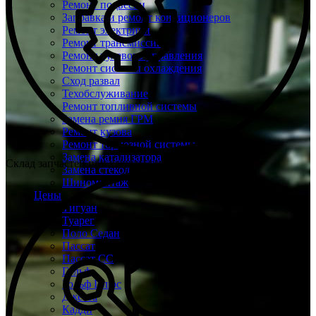
Ремонт подвески
Заправка и ремонт кондиционеров
Ремонт электрики
Ремонт трансмиссии
Ремонт рулевого управления
Ремонт системы охлаждения
Сход развал
Техобслуживание
Ремонт топливной системы
Замена ремня ГРМ
Ремонт кузова
Ремонт тормозной системы
Замена катализатора
Склад запчастей при каждом техцентре
Замена стекол
Шиномонтаж
Цены
Тигуан
Туарег
Поло Седан
Пассат
Пассат СС
Гольф
Гольф Плюс
Джетта
Кадди