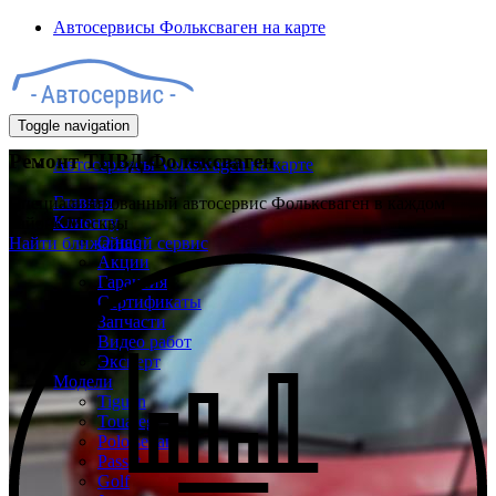
Автосервисы Фольксваген на карте
Toggle navigation
Ремонт ТНВД Фольксваген
Автосервисы Volkswagen на карте
Главная
Специализированный автосервис Фольксваген в каждом
Клиенту
районе Москвы
О нас
Найти ближайший сервис
Акции
Гарантия
Сертификаты
Запчасти
Видео работ
Эксперт
Модели
Tiguan
Touareg
Polo sedan
Passat
Golf