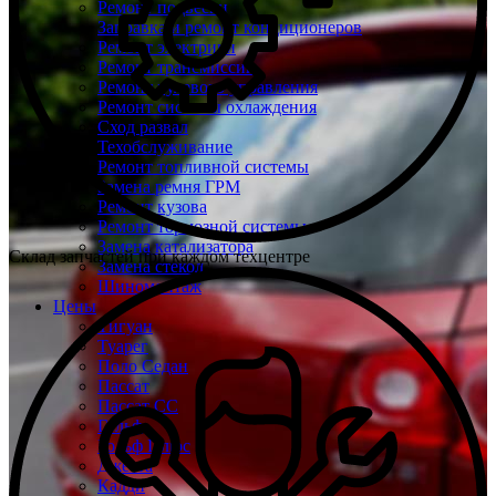
Ремонт подвески
Заправка и ремонт кондиционеров
Ремонт электрики
Ремонт трансмиссии
Ремонт рулевого управления
Ремонт системы охлаждения
Сход развал
Техобслуживание
Ремонт топливной системы
Замена ремня ГРМ
Ремонт кузова
Ремонт тормозной системы
Замена катализатора
Склад запчастей при каждом техцентре
Замена стекол
Шиномонтаж
Цены
Тигуан
Туарег
Поло Седан
Пассат
Пассат СС
Гольф
Гольф Плюс
Джетта
Кадди