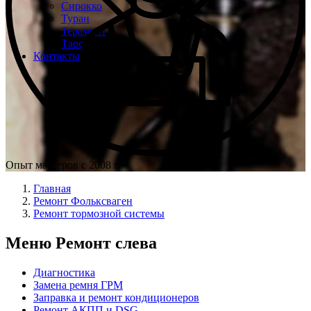
Сирокко
Туран
Терамонт
Таос
Контакты
Опыт мастеров с 2008 г.
Главная
Ремонт Фольксваген
Ремонт тормозной системы
Меню Ремонт слева
Диагностика
Замена ремня ГРМ
Заправка и ремонт кондиционеров
Ремонт АКПП и DSG