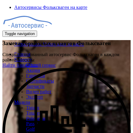
Автосервисы Фольксваген на карте
Toggle navigation
Замена тормозных шлангов Фольксваген
Автосервисы Volkswagen на карте
Главная
Специализированный автосервис Фольксваген в каждом
Клиенту
районе Москвы
О нас
Найти ближайший сервис
Акции
Гарантия
Сертификаты
Запчасти
Видео работ
Эксперт
Модели
Tiguan
Touareg
Polo sedan
Passat
Golf