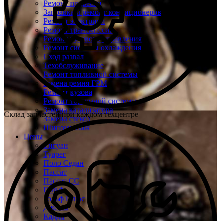
Ремонт подвески
Заправка и ремонт кондиционеров
Ремонт электрики
Ремонт трансмиссии
Ремонт рулевого управления
Ремонт системы охлаждения
Сход развал
Техобслуживание
Ремонт топливной системы
Замена ремня ГРМ
Ремонт кузова
Ремонт тормозной системы
Замена катализатора
Склад запчастей при каждом техцентре
Замена стекол
Шиномонтаж
Цены
Тигуан
Туарег
Поло Седан
Пассат
Пассат СС
Гольф
Гольф Плюс
Джетта
Кадди