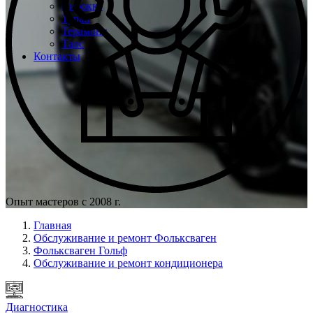
Сирокко
Туран
Терамонт
Таос
Контакты
Опыт мастеров с 2008 г.
Главная
Обслуживание и ремонт Фольксваген
Фольксваген Гольф
Обслуживание и ремонт кондиционера
Диагностика