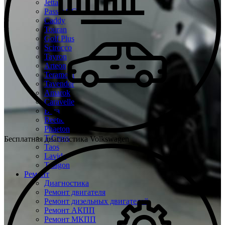
Jetta
Passat CC
Caddy
Touran
Golf Plus
Scirocco
Tayron
Arteon
Teramont
Tavendor
Amarok
Caravelle
Bora
Beetle
Phaeton
T-Cross
Бесплатная диагностика Volkswagen
Taos
Lavida
Talagon
Ремонт
Диагностика
Ремонт двигателя
Ремонт дизельных двигателей
Ремонт АКПП
Ремонт МКПП