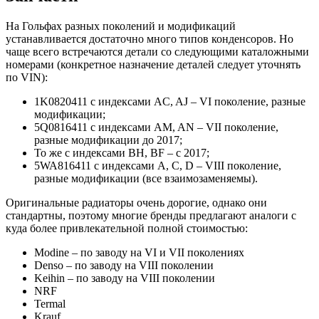
На Гольфах разных поколений и модификаций
устанавливается достаточно много типов конденсоров. Но
чаще всего встречаются детали со следующими каталожными
номерами (конкретное назначение деталей следует уточнять
по VIN):
1K0820411 с индексами AC, AJ – VI поколение, разные
модификации;
5Q0816411 с индексами AM, AN – VII поколение,
разные модификации до 2017;
То же с индексами BH, BF – с 2017;
5WA816411 с индексами A, C, D – VIII поколение,
разные модификации (все взаимозаменяемы).
Оригинальные радиаторы очень дорогие, однако они
стандартны, поэтому многие бренды предлагают аналоги с
куда более привлекательной полной стоимостью:
Modine – по заводу на VI и VII поколениях
Denso – по заводу на VIII поколении
Keihin – по заводу на VIII поколении
NRF
Termal
Krauf