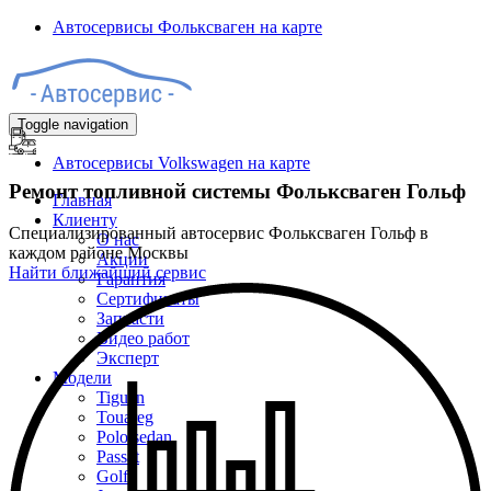
Автосервисы Фольксваген на карте
Toggle navigation
Автосервисы Volkswagen на карте
Ремонт топливной системы Фольксваген Гольф
Главная
Клиенту
Специализированный автосервис Фольксваген Гольф в
О нас
каждом районе Москвы
Акции
Найти ближайший сервис
Гарантия
Сертификаты
Запчасти
Видео работ
Эксперт
Модели
Tiguan
Touareg
Polo sedan
Passat
Golf