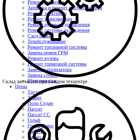
Ремонт подвески
Заправка и ремонт кондиционеров
Ремонт электрики
Ремонт трансмиссии
Ремонт рулевого управления
Ремонт системы охлаждения
Сход развал
Техобслуживание
Ремонт топливной системы
Замена ремня ГРМ
Ремонт кузова
Ремонт тормозной системы
Замена катализатора
Замена стекол
Шиномонтаж
Склад запчастей при каждом техцентре
Цены
Тигуан
Туарег
Поло Седан
Пассат
Пассат СС
Гольф
Гольф Плюс
Джетта
Кадди