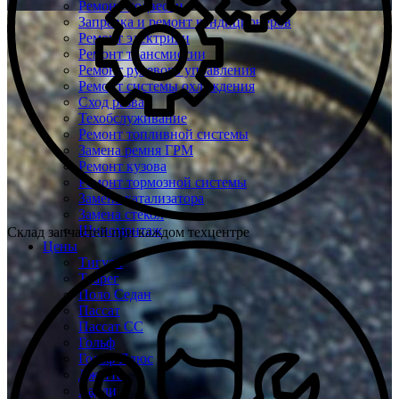
Ремонт подвески
Заправка и ремонт кондиционеров
Ремонт электрики
Ремонт трансмиссии
Ремонт рулевого управления
Ремонт системы охлаждения
Сход развал
Техобслуживание
Ремонт топливной системы
Замена ремня ГРМ
Ремонт кузова
Ремонт тормозной системы
Замена катализатора
Замена стекол
Шиномонтаж
Склад запчастей при каждом техцентре
Цены
Тигуан
Туарег
Поло Седан
Пассат
Пассат СС
Гольф
Гольф Плюс
Джетта
Кадди