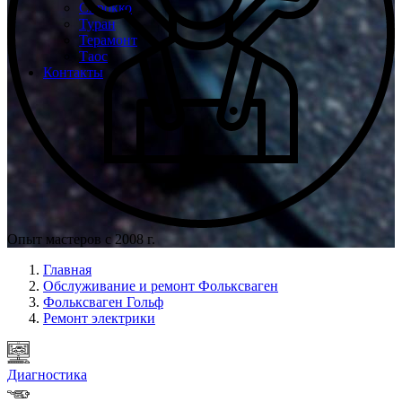
Сирокко
Туран
Терамонт
Таос
Контакты
Опыт мастеров с 2008 г.
Главная
Обслуживание и ремонт Фольксваген
Фольксваген Гольф
Ремонт электрики
Диагностика