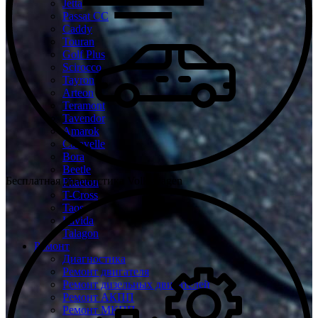
Jetta
Passat CC
Caddy
Touran
Golf Plus
Scirocco
Tayron
Arteon
Teramont
Tavendor
Amarok
Caravelle
Bora
Beetle
Бесплатная диагностика Volkswagen
Phaeton
T-Cross
Taos
Lavida
Talagon
Ремонт
Диагностика
Ремонт двигателя
Ремонт дизельных двигателей
Ремонт АКПП
Ремонт МКПП