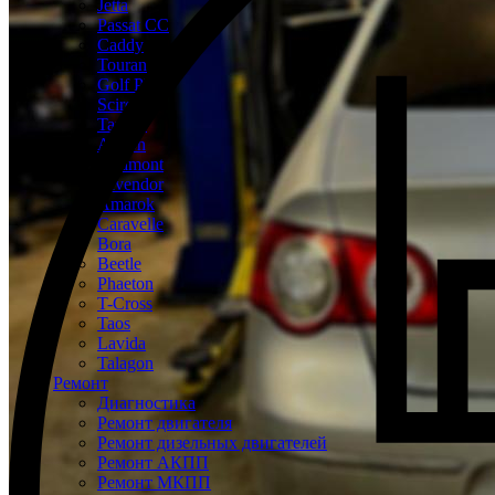
Jetta
Passat CC
Caddy
Touran
Golf Plus
Scirocco
Tayron
Arteon
Teramont
Tavendor
Amarok
Caravelle
Bora
Beetle
Phaeton
T-Cross
Taos
Lavida
Talagon
Ремонт
Диагностика
Ремонт двигателя
Ремонт дизельных двигателей
Ремонт АКПП
Ремонт МКПП