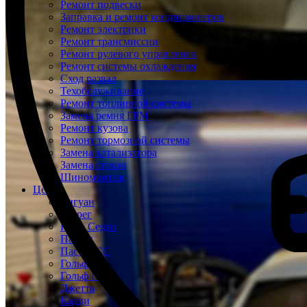
Ремонт подвески
Заправка и ремонт кондиционеров
Ремонт электрики
Ремонт трансмиссии
Ремонт рулевого управления
Ремонт системы охлаждения
Сход развал
Техобслуживание
Ремонт топливной системы
Замена ремня ГРМ
Ремонт кузова
Ремонт тормозной системы
Замена катализатора
Замена стекол
Шиномонтаж
Цены
Тигуан
Туарег
Поло Седан
Пассат
Пассат СС
Гольф
Гольф Плюс
Джетта
Кадди