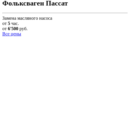
Фольксваген Пассат
Замена масляного насоса
от
5
час.
от
6'500
руб.
Все цены