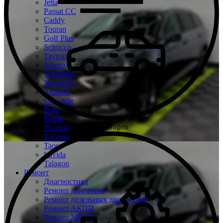
Jetta
Passat CC
Caddy
Touran
Golf Plus
Scirocco
Tayron
Arteon
Teramont
Tavendor
Amarok
Caravelle
Bora
Beetle
Бесплатная диагностика Volkswagen
Phaeton
T-Cross
Taos
Lavida
Talagon
Ремонт
Диагностика
Ремонт двигателя
Ремонт дизельных двигателей
Ремонт АКПП
Ремонт МКПП