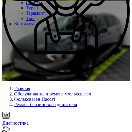
Сирокко
Туран
Терамонт
Таос
Контакты
Опыт мастеров с 2008 г.
Главная
Обслуживание и ремонт Фольксваген
Фольксваген Пассат
Ремонт бензинового двигателя
Диагностика