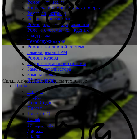
Ремонт подвески
Заправка и ремонт кондиционеров
Ремонт электрики
Ремонт трансмиссии
Ремонт рулевого управления
Ремонт системы охлаждения
Сход развал
Техобслуживание
Ремонт топливной системы
Замена ремня ГРМ
Ремонт кузова
Ремонт тормозной системы
Замена катализатора
Замена стекол
Шиномонтаж
Склад запчастей при каждом техцентре
Цены
Тигуан
Туарег
Поло Седан
Пассат
Пассат СС
Гольф
Гольф Плюс
Джетта
Кадди