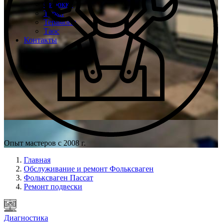
Сирокко
Туран
Терамонт
Таос
Контакты
Опыт мастеров с 2008 г.
Главная
Обслуживание и ремонт Фольксваген
Фольксваген Пассат
Ремонт подвески
Диагностика