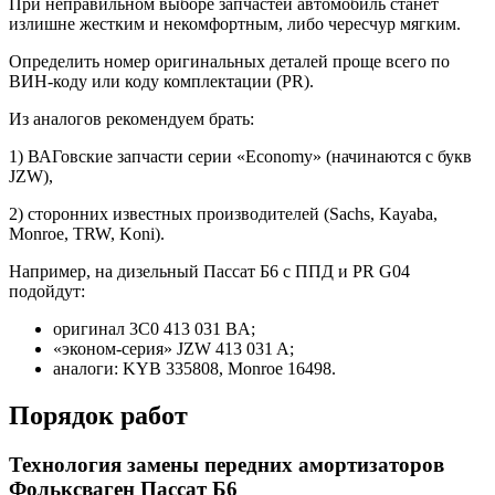
При неправильном выборе запчастей автомобиль станет
излишне жестким и некомфортным, либо чересчур мягким.
Определить номер оригинальных деталей проще всего по
ВИН-коду или коду комплектации (PR).
Из аналогов рекомендуем брать:
1) ВАГовские запчасти серии «Economy» (начинаются с букв
JZW),
2) сторонних известных производителей (Sachs, Kayaba,
Monroe, TRW, Koni).
Например, на дизельный Пассат Б6 с ППД и PR G04
подойдут:
оригинал 3C0 413 031 BA;
«эконом-серия» JZW 413 031 A;
аналоги: KYB 335808, Monroe 16498.
Порядок работ
Технология замены передних амортизаторов
Фольксваген Пассат Б6