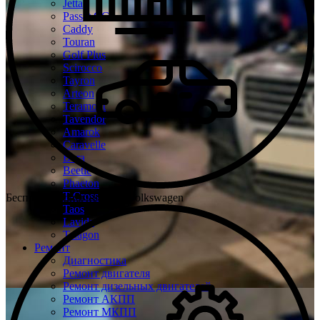
Jetta
Passat CC
Caddy
Touran
Golf Plus
Scirocco
Tayron
Arteon
Teramont
Tavendor
Amarok
Caravelle
Bora
Beetle
Phaeton
T-Cross
Бесплатная диагностика Volkswagen
Taos
Lavida
Talagon
Ремонт
Диагностика
Ремонт двигателя
Ремонт дизельных двигателей
Ремонт АКПП
Ремонт МКПП