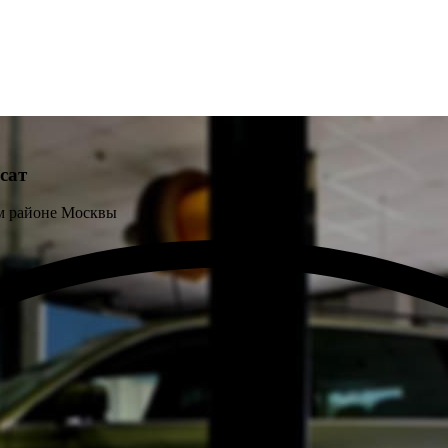
сат
м районе Москвы