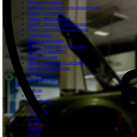
Ремонт подвески
Заправка и ремонт кондиционеров
Ремонт электрики
Ремонт трансмиссии
Ремонт рулевого управления
Ремонт системы охлаждения
Сход развал
Техобслуживание
Ремонт топливной системы
Замена ремня ГРМ
Ремонт кузова
Ремонт тормозной системы
Замена катализатора
Замена стекол
Шиномонтаж
Цены
Тигуан
Туарег
Поло Седан
Пассат
Пассат СС
Гольф
Гольф Плюс
Джетта
Кадди