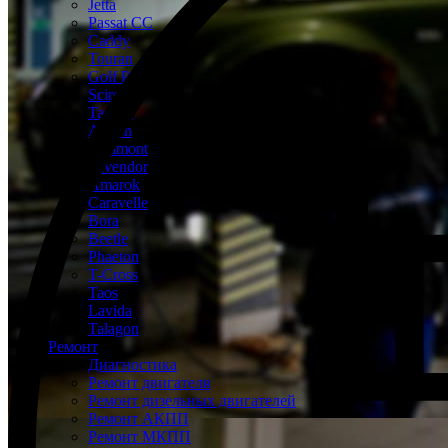
Jetta
Passat CC
Caddy
Touran
Golf Plus
Scirocco
Tayron
Arteon
Teramont
Tavendor
Amarok
Caravelle
Bora
Beetle
Phaeton
T-Cross
Taos
Lavida
Talagon
Ремонт
Диагностика
Ремонт двигателя
Ремонт дизельных двигателей
Ремонт АКПП
Ремонт МКПП