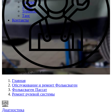
Сирокко
Туран
Терамонт
Таос
Контакты
Опыт мастеров с 2008 г.
Главная
Обслуживание и ремонт Фольксваген
Фольксваген Пассат
Ремонт рулевой системы
Диагностика