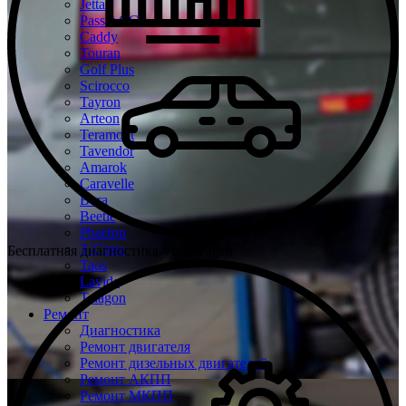
Jetta
Passat CC
Caddy
Touran
Golf Plus
Scirocco
Tayron
Arteon
Teramont
Tavendor
Amarok
Caravelle
Bora
Beetle
Phaeton
T-Cross
Бесплатная диагностика Volkswagen
Taos
Lavida
Talagon
Ремонт
Диагностика
Ремонт двигателя
Ремонт дизельных двигателей
Ремонт АКПП
Ремонт МКПП