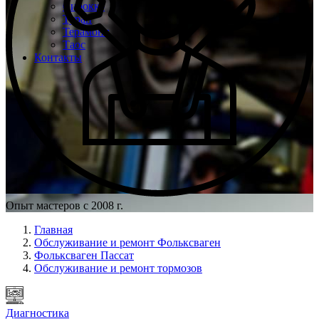
Сирокко
Туран
Терамонт
Таос
Контакты
Опыт мастеров с 2008 г.
Главная
Обслуживание и ремонт Фольксваген
Фольксваген Пассат
Обслуживание и ремонт тормозов
Диагностика