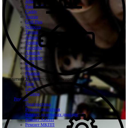
Jetta
Passat CC
Caddy
Touran
Golf Plus
Scirocco
Tayron
Arteon
Teramont
Tavendor
Amarok
Caravelle
Bora
Beetle
Phaeton
T-Cross
Бесплатная диагностика Volkswagen
Taos
Lavida
Talagon
Ремонт
Диагностика
Ремонт двигателя
Ремонт дизельных двигателей
Ремонт АКПП
Ремонт МКПП