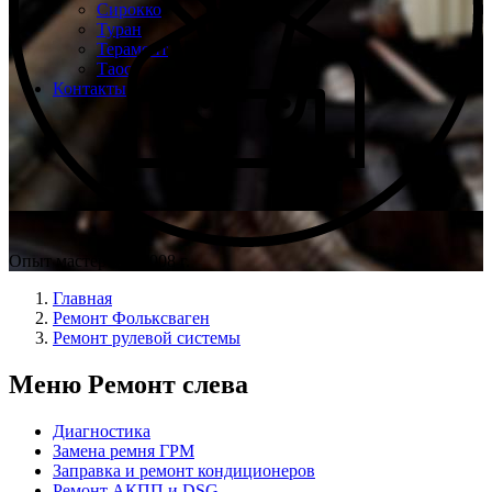
Сирокко
Туран
Терамонт
Таос
Контакты
Опыт мастеров с 2008 г.
Главная
Ремонт Фольксваген
Ремонт рулевой системы
Меню Ремонт слева
Диагностика
Замена ремня ГРМ
Заправка и ремонт кондиционеров
Ремонт АКПП и DSG