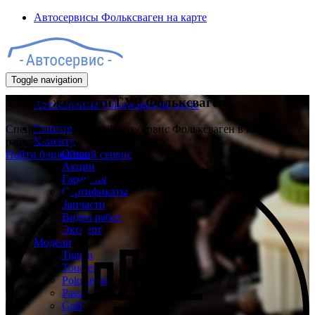
Автосервисы Фольксваген на карте
Toggle navigation
Замена жидкости ГУР Фольксваген
Автосервисы Volkswagen на карте
Главная
Специализированный автосервис Фольксваген в каждом
Клиенту
районе Москвы
О нас
Найти ближайший сервис
Акции
Гарантия
Сертификаты
Запчасти
Видео работ
Эксперт
Модели
Tiguan
Touareg
Polo sedan
Passat
Golf