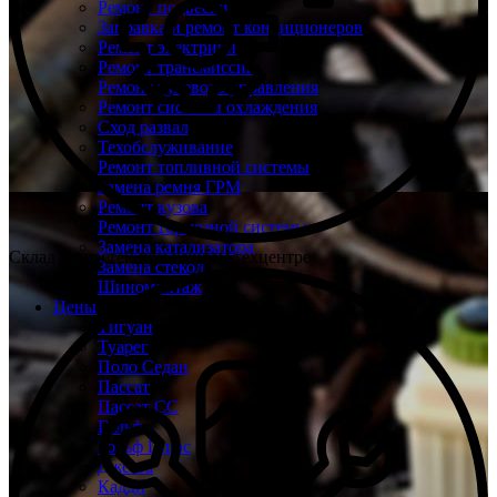
Ремонт подвески
Заправка и ремонт кондиционеров
Ремонт электрики
Ремонт трансмиссии
Ремонт рулевого управления
Ремонт системы охлаждения
Сход развал
Техобслуживание
Ремонт топливной системы
Замена ремня ГРМ
Ремонт кузова
Ремонт тормозной системы
Замена катализатора
Склад запчастей при каждом техцентре
Замена стекол
Шиномонтаж
Цены
Тигуан
Туарег
Поло Седан
Пассат
Пассат СС
Гольф
Гольф Плюс
Джетта
Кадди